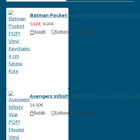
Batman Pocket POP! Vinyl Keychains 4 cm Sel
5,60€
8,00€
Καλάθι
Επιθυμητό
Σύγκριση
Avengers Infinity War POP! Movies Vinyl Figur
14,50€
Καλάθι
Επιθυμητό
Σύγκριση