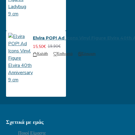
Elvira POP! Ad Icons Vinyl Figure Elvira 40th
15,50€
19,90€
Καλάθι
Επιθυμητό
Σύγκριση
Σχετικά με εμάς
Ποιοί Είμαστε