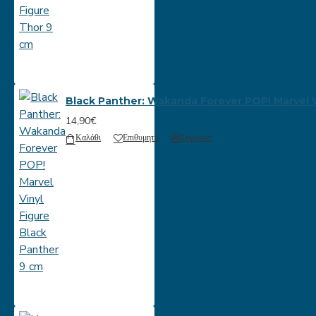
Black Panther: Wakanda Forever POP! Marvel V
14,90€
Καλάθι
Επιθυμητό
Σύγκριση