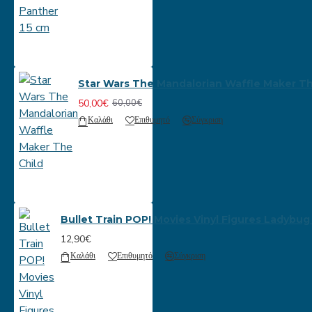
Star Wars The Mandalorian Waffle Maker Th
50,00€
60,00€
Καλάθι
Επιθυμητό
Σύγκριση
Bullet Train POP! Movies Vinyl Figures Ladybug
12,90€
Καλάθι
Επιθυμητό
Σύγκριση