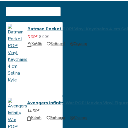
ΠΕΡΙΣΣΟΤΕΡΕΣ ΠΡΟΒΟΛΕΣ
Batman Pocket POP! Vinyl Keychains 4 cm Sel
5,60€
8,00€
Καλάθι
Επιθυμητό
Σύγκριση
Avengers Infinity War POP! Movies Vinyl Figur
14,50€
Καλάθι
Επιθυμητό
Σύγκριση