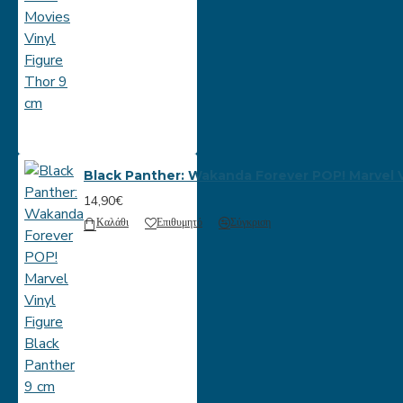
Black Panther: Wakanda Forever POP! Marvel V
14,90€
Καλάθι
Επιθυμητό
Σύγκριση