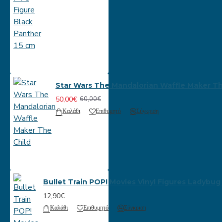
Star Wars The Mandalorian Waffle Maker Th
50,00€
60,00€
Καλάθι
Επιθυμητό
Σύγκριση
Bullet Train POP! Movies Vinyl Figures Ladybug
12,90€
Καλάθι
Επιθυμητό
Σύγκριση