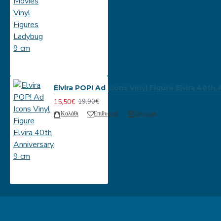
Elvira POP! Ad Icons Vinyl Figure Elvira 40th
15,50€
19,90€
Καλάθι
Επιθυμητό
Σύγκριση