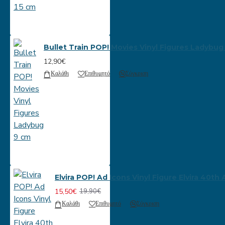
Bullet Train POP! Movies Vinyl Figures Ladybug
12,90€
Καλάθι
Επιθυμητό
Σύγκριση
Elvira POP! Ad Icons Vinyl Figure Elvira 40th
15,50€
19,90€
Καλάθι
Επιθυμητό
Σύγκριση