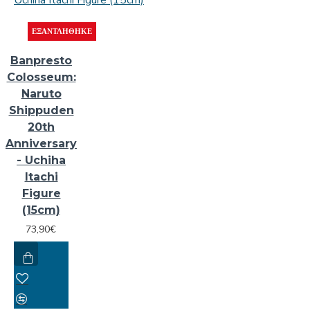
ΕΞΑΝΤΛΉΘΗΚΕ
Banpresto
Colosseum:
Naruto
Shippuden
20th
Anniversary
- Uchiha
Itachi
Figure
(15cm)
73,90€