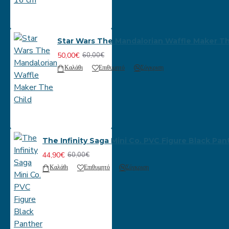
Star Wars The Mandalorian Waffle Maker Th
50,00€
60,00€
Καλάθι
Επιθυμητό
Σύγκριση
The Infinity Saga Mini Co. PVC Figure Black Pan
44,90€
60,00€
Καλάθι
Επιθυμητό
Σύγκριση