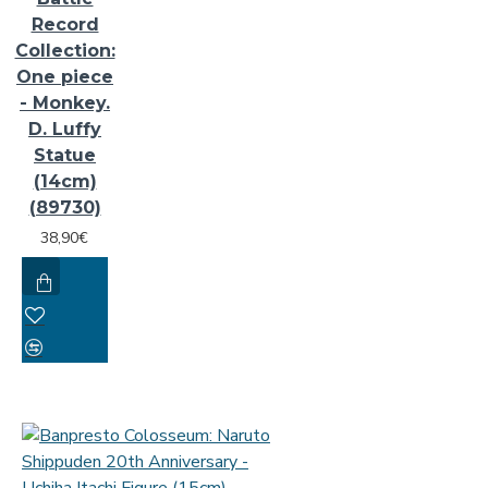
Record
Collection:
One piece
- Monkey.
D. Luffy
Statue
(14cm)
(89730)
38,90€