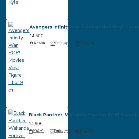
Avengers Infinity War POP! Movies Vinyl Figur
14,50€
Καλάθι
Επιθυμητό
Σύγκριση
Black Panther: Wakanda Forever POP! Marvel V
14,90€
Καλάθι
Επιθυμητό
Σύγκριση