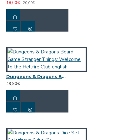
18,00€
20,00€
επιτραπέζιο παιχνίδι εμπνευσμένο από το Dungeons & Dragons.
Το μόνο που έχετε να κάνετε είναι να πείτε ναι! Περιεχόμενα: - 3
τρόποι περιπέτειας με διαφορετικά στυλ παιχνιδιού: Μάχη,
Εξερεύνηση και Ρόλος - Ένας γρήγορος οδηγός για εύκολη
δημιουργία χαρακτήρων - 1 βιβλιαράκι αναφοράς για Dungeon
Masters - 3 βιβλιαράκια περιπέτειας για παίκτες - 8 ταμπλό
παικτών με 4 εμβληματικές κατηγορίες D&D: Cleric, Rogue,
Wizard και Fighter - Πάνω από 200 κάρτες παιχνιδιού για
ιστορικά στοιχεία, είδη, ξόρκια, εξοπλισμό, μαγικά αντικείμενα,
τέρατα, NPC και άλλα - Πάνω από 20 χάρτες σε μορφή αφίσας,
Dungeons & Dragons Board Game Stranger Things: Welcome to the Hellfire Club english
συμπεριλαμβανομένων χαρτών περιοχής για τις Caves of Chaos
49,90€
Valley, το Keep on the Borderlands και το Wilderness - Πάνω από
200 μάρκες, συμπεριλαμβανομένων πόρων, τεράτων και εδάφους
- Combat tracker που διδάσκει στους νέους Dungeon Masters
πώς να παρακολουθούν αποτελεσματικά την πρωτοβουλία - Σετ
11 ζαριών, απαραίτητα για να παίξετε D&D - 5 εντυπωσιακά
φυλλάδια που περιλαμβάνουν καταλόγους καταστημάτων, μενού
ταβέρνας και άλλα - 8 μάρκες χαρακτήρων παικτών, που