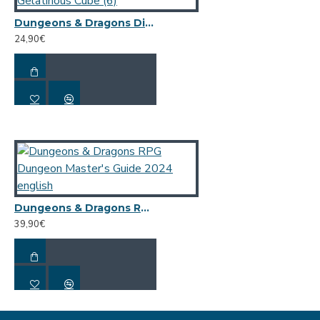
συναρμολογούνται εύκολα σε όρθια standees με βάση από
χαρτόνι
Dungeons & Dragons Dice Set Gelatinous Cube (6)
24,90€
Dungeons & Dragons RPG Dungeon Master's Guide 2024 english
39,90€