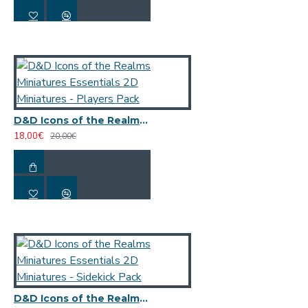
καλοσχεδιασμένο πακέτο που βοηθά τους παίκτες να μπουν
γρήγορα και εύκολα στο παιχνίδι, ακόμα κι αν δεν έχουν
ξαναπαίξει ποτέ D&D. Με απλοποιημένους κανόνες,
συναρπαστική αφήγηση και καλοδουλεμένη ισορροπία μεταξύ
μάχης και ρόλων, αποτελεί τον ιδανικό τρόπο να γνωρίσεις τον
κόσμο του D&D χωρίς δυσκολία.
Είτε το αναζητάς για να ξεκινήσεις την πρώτη σου εκστρατεία
D&D Icons of the Realms Miniatures Essentials 2D Miniatures - Players Pack
είτε ως δώρο για κάποιον φίλο που αγαπά τη φαντασία και τα
18,00€
20,00€
παιχνίδια ρόλων, το Dungeons & Dragons RPG Starter Set:
Heroes of the Borderlands θα σου προσφέρει αμέτρητες ώρες
διασκέδασης και δημιουργικότητας. Είναι το τέλειο σημείο
εκκίνησης για κάθε επίδοξο Dungeon Master και κάθε ομάδα που
θέλει να ζήσει την πρώτη της μεγάλη περιπέτεια.
Κάντε κάθε βραδιά παιχνιδιού αξέχαστη με το Heroes of the
Borderlands, ένα συνεργατικό επιτραπέζιο παιχνίδι περιπέτειας
φαντασίας γεμάτο γρήγορη διασκέδαση για τους φίλους και την
οικογένειά σας. Σχεδιασμένο για 3-5 παίκτες οποιουδήποτε
D&D Icons of the Realms Miniatures Essentials 2D Miniatures - Sidekick Pack
επιπέδου δεξιοτήτων, αυτό το αρχικό σετ είναι το απόλυτο