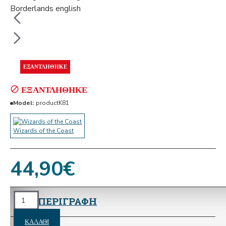
ΕΞΑΝΤΛΉΘΗΚΕ
ΕΞΑΝΤΛΉΘΗΚΕ
Model:
productK81
Wizards of the Coast
44,90€
ΠΕΡΙΓΡΑΦΗ
ΚΑΛΆΘΙ